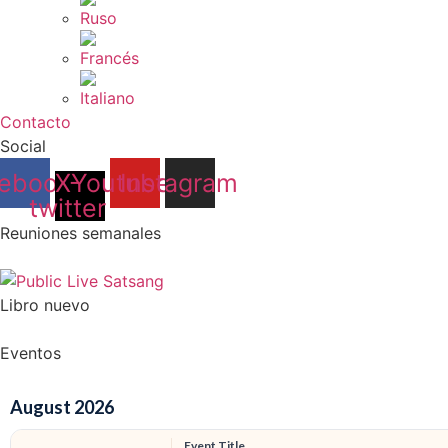
Contacto
Social
ebook
X-
Youtube
Instagram
twitter
Reuniones semanales
Libro nuevo
Eventos