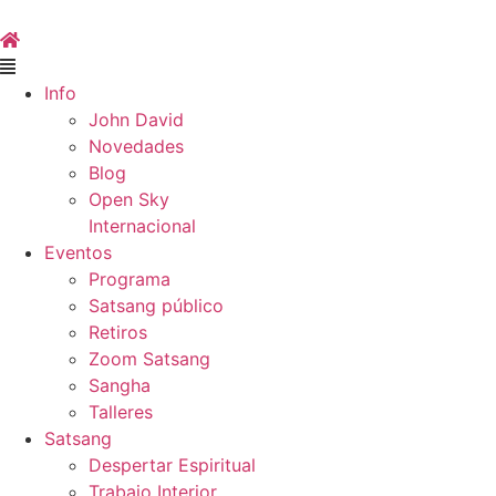
Skip
to
content
Main
Menu
Info
John David
Novedades
Blog
Open Sky
Internacional
Eventos
Programa
Satsang público
Retiros
Zoom Satsang
Sangha
Talleres
Satsang
Despertar Espiritual
Trabajo Interior