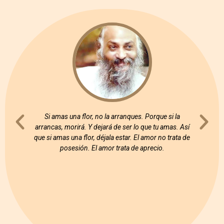
mayoría de
Si amas una flor, no la arranques. Porque si la
“Experim
ad. La
arrancas, morirá. Y dejará de ser lo que tu amas. Así
bue
olver a la
que si amas una flor, déjala estar. El amor no trata de
verano-i
 Te dice:
posesión. El amor trata de aprecio.
No t
 Pero de
cu
 sabe
destino.
iciéndote:
 y te
 sigue