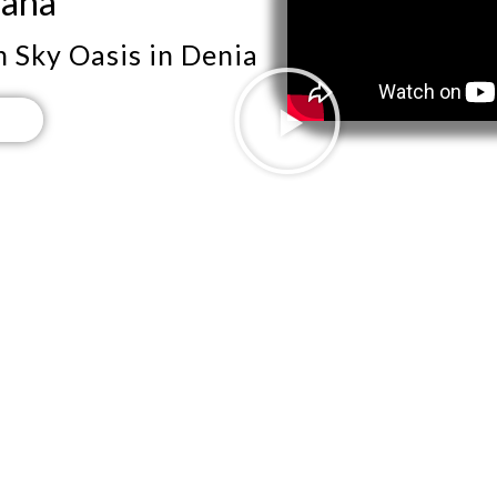
paña
n Sky Oasis in Denia
R