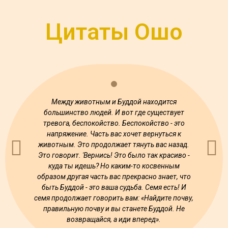
Цитаты Ошо
Между животным и Буддой находится
Если в
большинство людей. И вот где существует
Потому что
тревога, беспокойство. Беспокойство - это
переста
напряжение. Часть вас хочет вернуться к
если вы
животным. Это продолжает тянуть вас назад.
Любов
Это говорит. 'Вернись! Это было так красиво -
куда ты идешь? Но каким-то косвенным
образом другая часть вас прекрасно знает, что
быть Буддой - это ваша судьба. Семя есть! И
семя продолжает говорить вам: «Найдите почву,
правильную почву и вы станете Буддой. Не
возвращайся, а иди вперед».