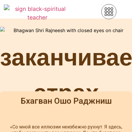
заканчивае
страх
Бхагван Ошо Раджниш
«Со мной все иллюзии неизбежно рухнут. Я здесь,