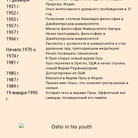
Прадеше, Индия.
1931 г.
Опыт интенсивного духовного пробуждения в 21
1952 г.
год.
1955 г.
Получение степени бакалавра философии в
Джабалпурском университете.
1957 г.
Магистр философии Университета Саугара.
1957 г.
Начал преподавать философию в
1966 г.
Джабалпурском университете.
Уволился с должности в университете и стал
духовным гуру, преподающим медитацию.
Начало 1970-х
Начал посвящать саньясинов.
1974 г.
В Пуне открыт новый ашрам Ошо.
1981 г.
Ошо переехал в Орегон, США и начал строить
новый Ашрам Раджнишпурам.
1985 г.
Депортирован из США.
Вернулся в Ашрам Пуны в Индии.
1987 г.
Принял имя «Ошо», что означает растворение в
1989 г.
океане.
19 января 1990
Оставил тело в ашраме Пуны. Эффектный зал
самадхи, посвященный его памяти.
г.