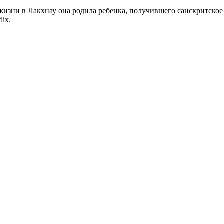
жизни в Лакхнау она родила ребенка, получившего санскритское
lix.