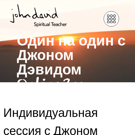
Один на один с
Джоном
Дэвидом
Online Zoom
Индивидуальная
сессия с Джоном