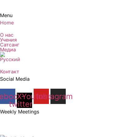
Menu
Home
О нас
Учения
Сатсанг
Медиа
Контакт
Social Media
ebook
X-
Youtube
Instagram
twitter
Weekly Meetings