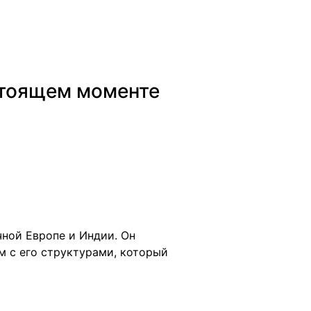
стоящем моменте
чной Европе и Индии. Он
м с его структурами, который