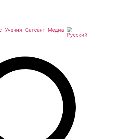
с
Учения
Сатсанг
Медиа