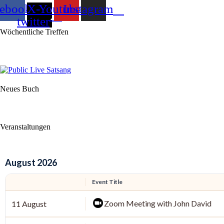
cebook
X-
Youtube
Instagram
twitter
Wöchentliche Treffen
Neues Buch
Veranstaltungen