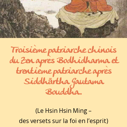
Troisième patriarche chinois
du Zen après Bodhidharma et
trentième patriarche après
Siddhārtha Gautama
Bouddha.
(Le Hsin Hsin Ming –
des versets sur la foi en l’esprit)