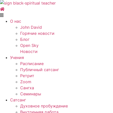
Skip
to
content
Main
Menu
О нас
John David
Горячие новости
Блог
Open Sky
Новости
Учения
Расписание
Публичный сатсанг
Ретрит
Zoom
Сангха
Семинары
Сатсанг
Духовное пробуждение
Внутренняя работа