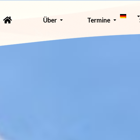
Über
Termine