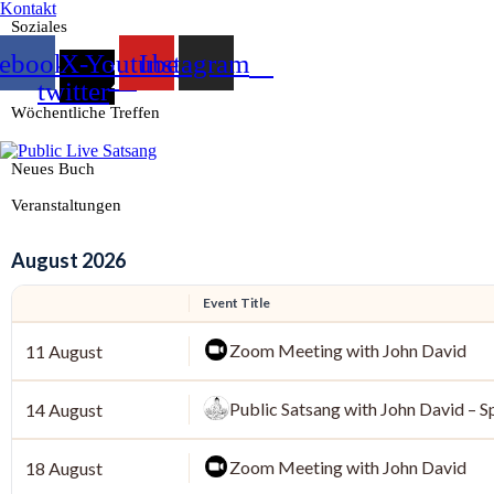
Kontakt
Soziales
cebook
X-
Youtube
Instagram
twitter
Wöchentliche Treffen
Neues Buch
Veranstaltungen