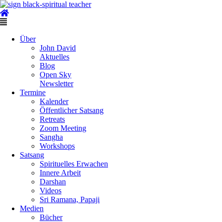
Skip
to
content
Main
Menu
Über
John David
Aktuelles
Blog
Open Sky
Newsletter
Termine
Kalender
Öffentlicher Satsang
Retreats
Zoom Meeting
Sangha
Workshops
Satsang
Spirituelles Erwachen
Innere Arbeit
Darshan
Videos
Sri Ramana, Papaji
Medien
Bücher