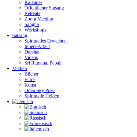
Kalender
Öffentlicher Satsang
Retreats
Zoom Meeting
Sangha
Workshops
Satsang
Spirituelles Erwachen
Innere Arbeit
Darshan
Videos
Sri Ramana, Papaji
Medien
Bücher
Filme
Kunst
Open Sky Press
Spirituelle Helden