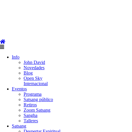
Skip
to
content
Main
Menu
Info
John David
Novedades
Blog
Open Sky
Internacional
Eventos
Programa
Satsang público
Retiros
Zoom Satsang
Sangha
Talleres
Satsang
Despertar Espiritual