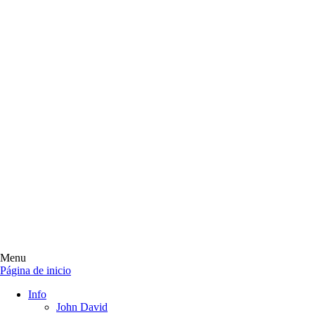
Menu
Página de inicio
Main
Info
Menu
John David