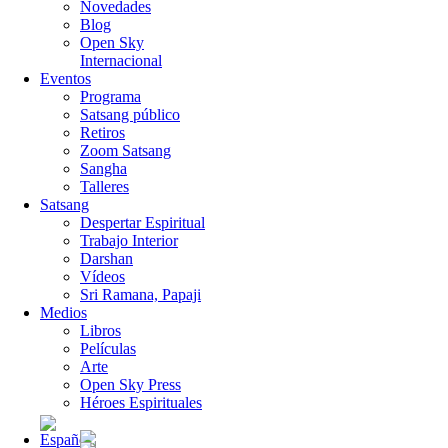
Novedades
Blog
Open Sky
Internacional
Eventos
Programa
Satsang público
Retiros
Zoom Satsang
Sangha
Talleres
Satsang
Despertar Espiritual
Trabajo Interior
Darshan
Vídeos
Sri Ramana, Papaji
Medios
Libros
Películas
Arte
Open Sky Press
Héroes Espirituales