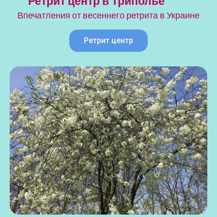
Ретрит центр в Триполье
Впечатления от весеннего ретрита в Украине
Ретрит центр