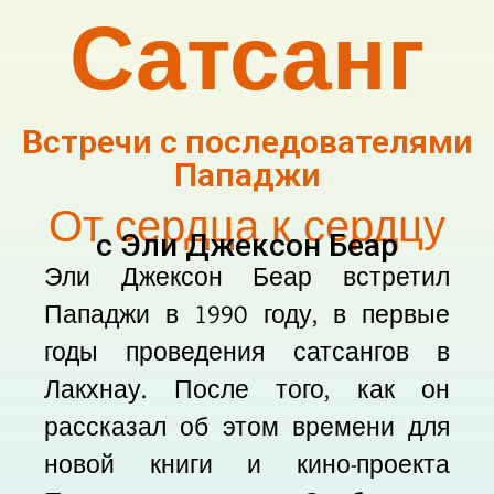
Сатсанг
Встречи с последователями
Пападжи
От сердца к сердцу
с Эли Джексон Беар
Эли Джексон Беар встретил
Пападжи в 1990 году, в первые
годы проведения сатсангов в
Лакхнау. После того, как он
рассказал об этом времени для
новой книги и кино-проекта