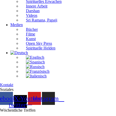
Spirituelles Erwachen
Innere Arbeit
Darshan
Videos
Sri Ramana, Papaji
Medien
Bücher
Filme
Kunst
Open Sky Press
Spirituelle Helden
Kontakt
Soziales
cebook
X-
Youtube
Instagram
twitter
Wöchentliche Treffen