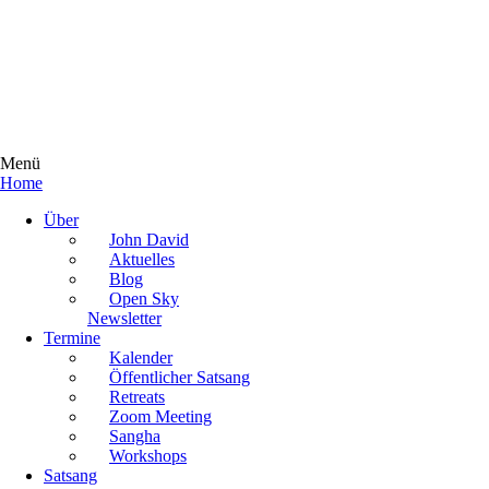
Menü
Home
Main
Über
Menu
John David
Aktuelles
Blog
Open Sky
Newsletter
Termine
Kalender
Öffentlicher Satsang
Retreats
Zoom Meeting
Sangha
Workshops
Satsang