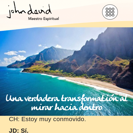
Una verdadera transformatión al
mirar hacia dentro
CH: Estoy muy conmovido.
JD: Sí.