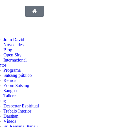
John David
Novedades
Blog
Open Sky
Internacional
ntos
Programa
Satsang público
Retiros
Zoom Satsang
Sangha
Talleres
ang
Despertar Espiritual
Trabajo Interior
Darshan
Vídeos
Sri Ramana, Papaji