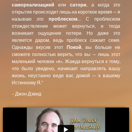
самореализацией
или
сатори
, а когда это
открытие происходит лишь на короткое время — я
называю это
проблеском
… С проблеском
отождествление может вернуться, и тогда
возникает ощущение потери. Но даже это
является даром, ведь проблеск сажает семя.
Однажды вкусив этот
Покой
, вы больше не
сможете полностью верить, что вы — лишь этот
маленький человек «я». Жажда вернуться к тому,
что было увидено, начинает направлять вашу
жизнь, неустанно ведя вас домой — к вашему
Истинному Я.
”
– Джон Дэвид