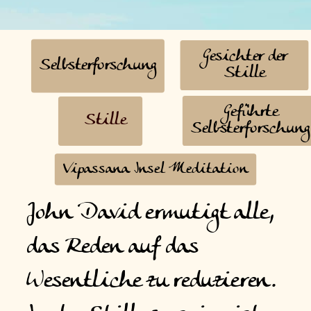
Gesichter der
Selbsterforschung
Stille
Geführte
Stille
Selbsterforschung
Vipassana Insel Meditation
John David ermutigt alle,
das Reden auf das
Wesentliche zu reduzieren.