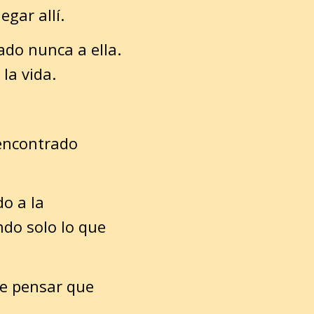
egar allí.
ado nunca a ella.
la vida.
encontrado
do a la
ndo solo lo que
de pensar que