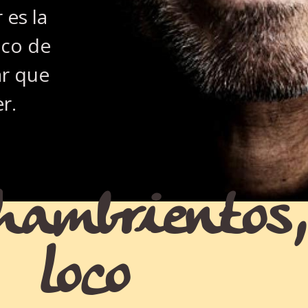
 es la
co de
ar que
r.
ambrientos,
loco