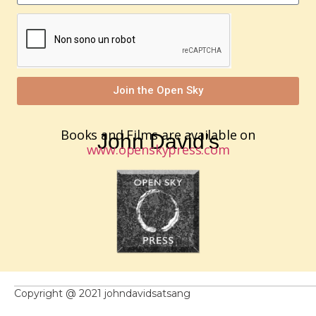
Join the Open Sky
Books and Films are available on
John David’s
www.openskypress.com
Copyright @ 2021 johndavidsatsang