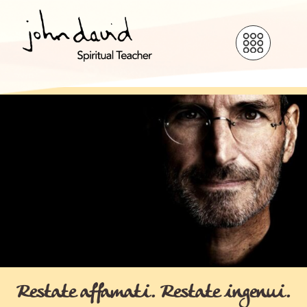
Restate affamati. Restate ingenui.