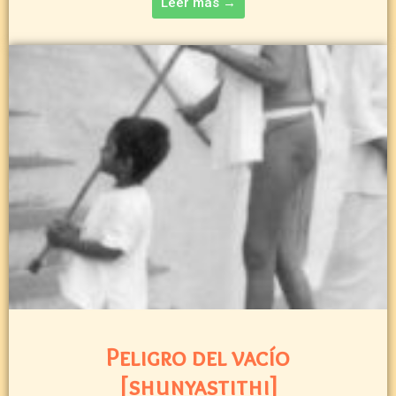
Leer más →
Peligro del vacío
[shunyastithi]