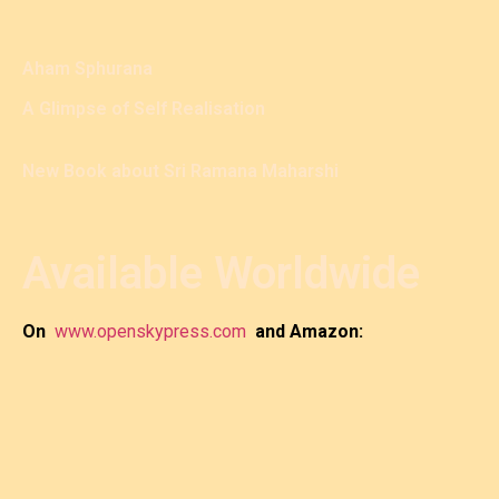
Aham Sphurana
A Glimpse of Self Realisation
New Book about Sri Ramana Maharshi
Available Worldwide
On
www.openskypress.com
and Amazon: