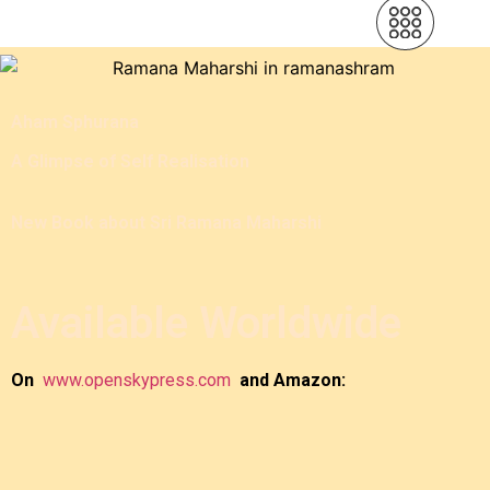
Aham Sphurana
A Glimpse of Self Realisation
New Book about Sri Ramana Maharshi
Available Worldwide
On
www.openskypress.com
and Amazon: