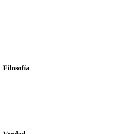
La iluminación es un
Versos Zen sobre la 
Los Diez Mandam
Osho Puede obs
Filosofía
Sé parte de la creación.
Steve Jobs: Mantente hambrientos, sé un loco
Steve Jobs: Los locos