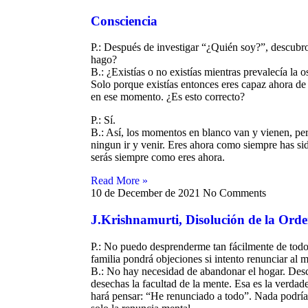
Consciencia
er
P.: Después de investigar “¿Quién soy?”, descubr
hago?
B.: ¿Existías o no existías mientras prevalecía la
Solo porque existías entonces eres capaz ahora d
en ese momento. ¿Es esto correcto?
P.: Sí.
elaciones
B.: Así, los momentos en blanco van y vienen, p
s
ningun ir y venir. Eres ahora como siempre has si
serás siempre como eres ahora.
d
Read More »
10 de December de 2021
No Comments
J.Krishnamurti, Disolución de la Orden
P.: No puedo desprenderme tan fácilmente de to
ad
familia pondrá objeciones si intento renunciar al 
B.: No hay necesidad de abandonar el hogar. Desca
desechas la facultad de la mente. Esa es la verdade
hará pensar: “He renunciado a todo”. Nada podría
mor?