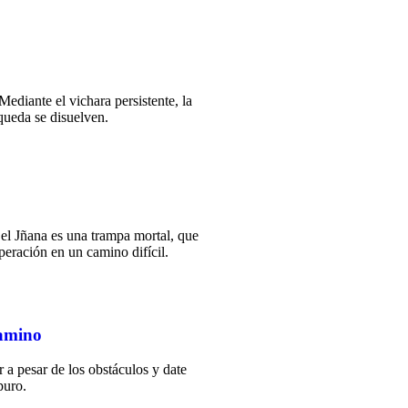
diante el vichara persistente, la
queda se disuelven.
el Jñana es una trampa mortal, que
uperación en un camino difícil.
camino
r a pesar de los obstáculos y date
puro.