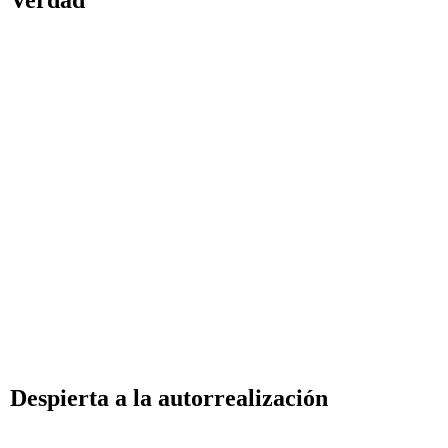
Verdad
Estabilizarse en la v
¿Cuál es el sentido d
Escondiéndose en la
Se como eres
El deseo por la riqu
Guerra y Paz
Despierta a la autorrealización