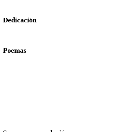
al mirar hacia d
Dedicación
La devoción abre el
Poemas
el dentista de Osho abandonó recientemente su cuerpo
Amanecer
Una canción de Leela
Amor es