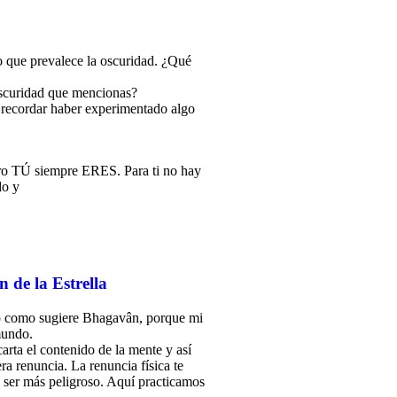
o que prevalece la oscuridad. ¿Qué
 oscuridad que mencionas?
e recordar haber experimentado algo
ero TÚ siempre ERES. Para ti no hay
do y
 de la Estrella
do como sugiere Bhagavân, porque mi
mundo.
rta el contenido de la mente y así
ra renuncia. La renuncia física te
 ser más peligroso. Aquí practicamos