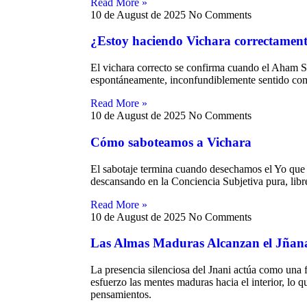
Read More »
10 de August de 2025
No Comments
a ilusión
¿Estoy haciendo Vichara correctamen
El vichara correcto se confirma cuando el Aham 
fe
espontáneamente, inconfundiblemente sentido como
Read More »
10 de August de 2025
No Comments
ientos de
ervarse
Cómo saboteamos a Vichara
El sabotaje termina cuando desechamos el Yo que 
descansando en la Conciencia Subjetiva pura, libre
Read More »
10 de August de 2025
No Comments
Las Almas Maduras Alcanzan el Jñan
La presencia silenciosa del Jnani actúa como una 
esfuerzo las mentes maduras hacia el interior, lo 
pensamientos.