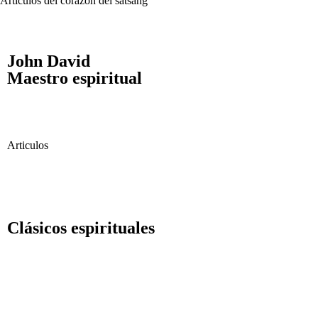
Artículos del corazón del satsang
John David
Maestro espiritual
Articulos
Aquí hay más artículos en el -> Blog Inglés
Clásicos espirituales
Papaji sobre la ilum
Las enseñanzas del 