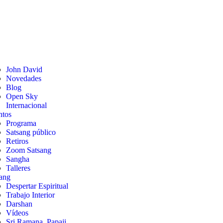
John David
Novedades
Blog
Open Sky
Internacional
ntos
Programa
Satsang público
Retiros
Zoom Satsang
Sangha
Talleres
ang
Despertar Espiritual
Trabajo Interior
Darshan
Vídeos
Sri Ramana, Papaji