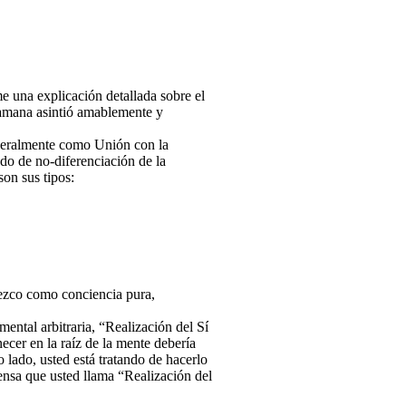
e una explicación detallada sobre el
Ramana asintió amablemente y
eneralmente como Unión con la
ado de no-diferenciación de la
n sus tipos:
nezco como conciencia pura,
ental arbitraria, “Realización del Sí
ecer en la raíz de la mente debería
ro lado, usted está tratando de hacerlo
ensa que usted llama “Realización del