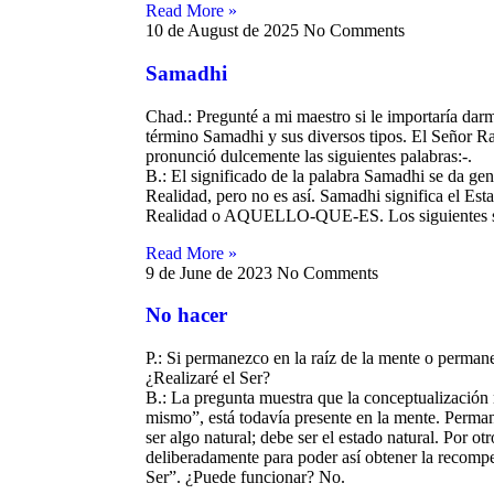
Read More »
10 de August de 2025
No Comments
Samadhi
Chad.: Pregunté a mi maestro si le importaría darm
término Samadhi y sus diversos tipos. El Señor 
es hermoso -
pronunció dulcemente las siguientes palabras:-.
edor
B.: El significado de la palabra Samadhi se da g
Realidad, pero no es así. Samadhi significa el Est
Realidad o AQUELLO-QUE-ES. Los siguientes so
Read More »
9 de June de 2023
No Comments
mecanismos
No hacer
con Papaji
P.: Si permanezco en la raíz de la mente o perma
¿Realizaré el Ser?
B.: La pregunta muestra que la conceptualización m
mismo”, está todavía presente en la mente. Perman
ser algo natural; debe ser el estado natural. Por ot
deliberadamente para poder así obtener la recomp
Ser”. ¿Puede funcionar? No.
formatión