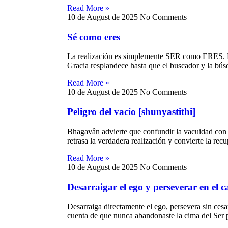
Read More »
10 de August de 2025
No Comments
erdad
Sé como eres
La realización es simplemente SER como ERES. Me
e la vida?
Gracia resplandece hasta que el buscador y la bús
Read More »
 no-dualidad
10 de August de 2025
No Comments
Peligro del vacío [shunyastithi]
Bhagavân advierte que confundir la vacuidad con 
retrasa la verdadera realización y convierte la rec
eza material
Read More »
10 de August de 2025
No Comments
Desarraigar el ego y perseverar en el 
Desarraiga directamente el ego, persevera sin cesa
cuenta de que nunca abandonaste la cima del Ser 