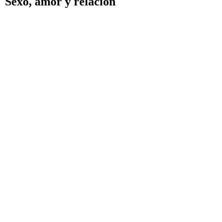
Sexo, amor y relación
El amor es nuestro s
Celibato y Relación
El Amor en las R
Amorosa
Sexo y espiritualida
Sexo, amor e ilusión
La auténtica intimid
¿Como encontrar a