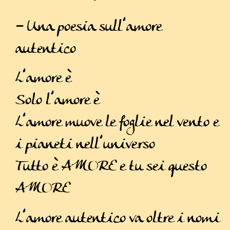
– Una poesia sull’amore
– A poem on Authentic Love
autentico
L’amore è
Solo l’amore è
L’amore muove le foglie nel vento e
i pianeti nell’universo
Tutto è AMORE e tu sei questo
AMORE
L’amore autentico va oltre i nomi