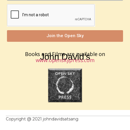
Join the Open Sky
Books and Films are available on
John David’s
www.openskypress.com
Copyright @ 2021 johndavidsatsang