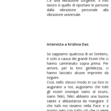
C’è una vibrazione sorgente. Il mio
lavoro è quello di riportare le persone
dalla vibrazione personale alla
vibrazione universale.
Intervista a Krishna Das
Se sappiamo qualcosa di un Sentiero,
è solo a causa dei grandi Esseri che ci
TRAILER
hanno camminato sopra prima. Per
amore, per la loro gentilezza, ci
hanno lasciato alcune impronte da
FILMATO
seguire.
Così, nello stesso modo in cui loro lo
augurano a noi, auguriamo che tutti
gli esseri ovunque siano al sicuro,
siano felici, felici abbiano una buona
salute e abbastanza da mangiare. E
che tutti noi viviamo nella Pace e a
nostro agio con tutto ciò che ci viene