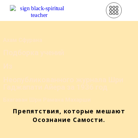
Ахам Сфурана
Подборка учений
Из
Неопубликованного журнала Шри
Гаджапати Айера за
1936
год
Бхагаван Шри Рамана Махарши
Препятствия, которые мешают
Осознание Самости.