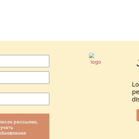
L
p
di
писок рассылки,
учать
обновления