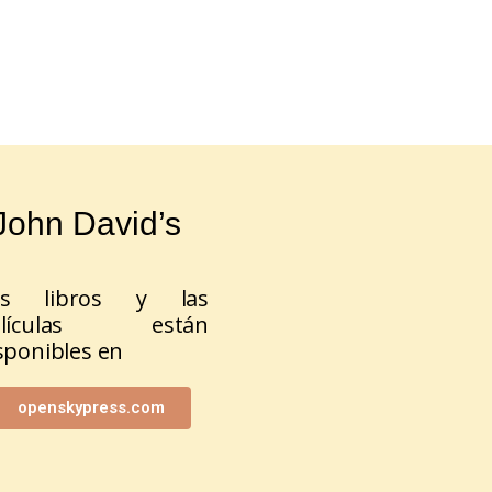
John David’s
os libros y las
elículas están
sponibles en
openskypress.com