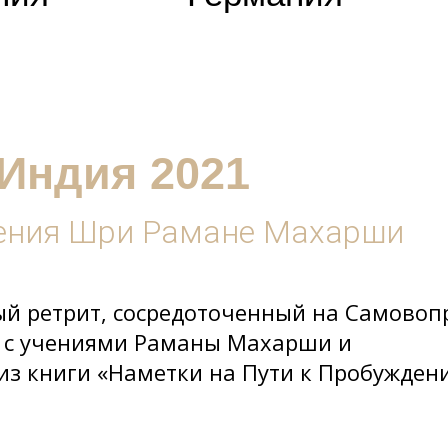
Индия 2021
ения Шри Рамане Махарши
й ретрит, сосредоточенный на Самово
я с учениями Раманы Махарши и
из книги «Наметки на Пути к Пробужден