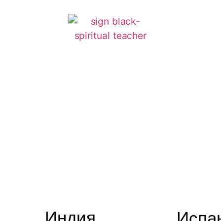
Ретриты
Индия
Испа