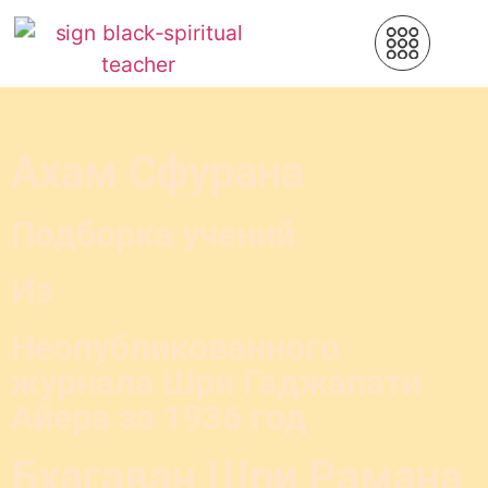
Ахам Сфурана
Подборка учений
Из
Неопубликованного
журнала Шри Гаджапати
Айера за
1936
год
Бхагаван Шри Рамана