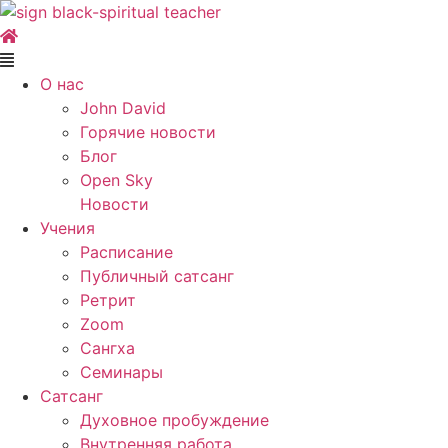
Skip
to
content
Main
Menu
О нас
John David
Горячие новости
Блог
Open Sky
Новости
Учения
Расписание
Публичный сатсанг
Ретрит
Zoom
Сангха
Семинары
Сатсанг
Духовное пробуждение
Внутренняя работа