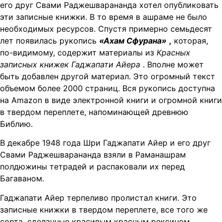
его друг Свами Раджешварананда хотел опубликовать
эти записные книжки. В то время в ашраме не было
необходимых ресурсов. Спустя примерно семьдесят
лет появилась рукопись
«Ахам Сфурана»
,
которая,
по-видимому, содержит материалы из
Красных
записных книжек Гаджапати Айера
. Вполне может
быть добавлен другой материал. Это огромный текст
объемом более 2000 страниц. Вся рукопись доступна
на Amazon в виде электронной книги и огромной книги
в твердом переплете, напоминающей древнюю
Библию.
В декабре 1948 года Шри Гаджапати Айер и его друг
Свами Раджешварананда взяли в Раманашрам
полдюжины тетрадей и распаковали их перед
Багаваном.
Гаджапати Айер терпеливо пролистал книги. Это
записные книжки в твердом переплете, все того же
сорта, сделанные красивым красным рексином.