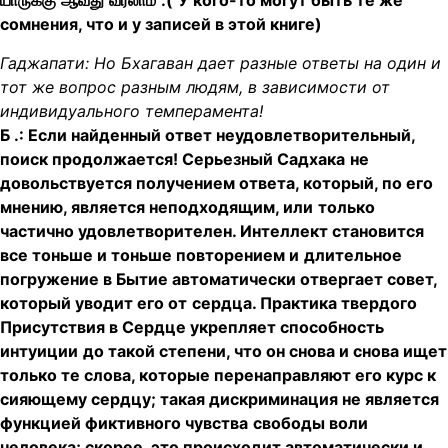
யாருக்கு
ஆவது
வரலாம்
.(
У кого-то могут быть те же
сомнения, что и у записей в этой книге)
Гаджапати: Но Бхагаван
дает
разные ответы на один и
тот же вопрос разным людям,
в зависимости от
индивидуального темперамента!
Б .: Если найденный ответ неудовлетворительный,
поиск продолжается! Серьезный Садхака
не
довольствуется получением ответа, который, по его
мнению, является неподходящим, или
только
частично удовлетворителен. Интеллект становится
все тоньше и тоньше повторением и
длительное
погружение в Бытие автоматически отвергает совет,
который уводит его от
сердца. Практика твердого
Присутствия в Сердце укрепляет способность
интуиции
до такой степени, что он снова и снова ищет
только те слова, которые перенаправляют его курс к
сияющему сердцу; такая дискриминация не является
функцией фиктивного чувства
свободы воли
человека; скорее, это происходит автоматически и