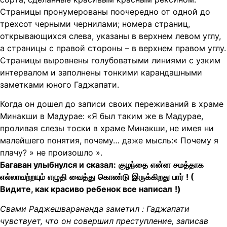
Страницы пронумерованы поочередно от одной до
трехсот черными чернилами; номера страниц,
открывающихся слева, указаны в верхнем левом углу,
а страницы с правой стороны – в верхнем правом углу.
Страницы выровнены голубоватыми линиями с узким
интервалом и заполнены тонкими карандашными
заметками юного Гаджапати.
Когда он дошел до записи своих переживаний в храме
Минакши в Мадурае: «Я был таким же в Мадурае,
проливая слезы тоски в храме Минакши, не имея ни
малейшего понятия, почему… даже мысль:« Почему я
плачу? » не произошло ».
Багаван улыбнулся и сказал:
குழந்தை
என்ன
சமத்தாக
எல்லாவற்றயும்
எழுதி
வைத்து
கொண்டு
இருக்கிறது
பார்
! (
Видите, как красиво ребенок все написал
!)
Свами Раджешварананда
заметил
:
Гаджапати
чувствует, что он совершил преступление, записав