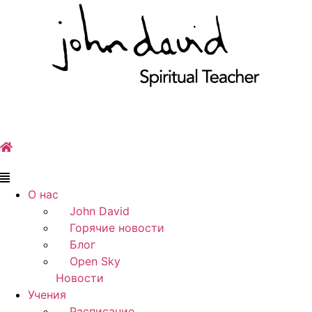
Skip
to
content
Main
Menu
О нас
John David
Горячие новости
Блог
Open Sky
Новости
Учения
Расписание