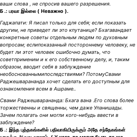
ваши слова
, не спросив вашего разрешения.
Б .:
பரவா
இல்லை (
Неважно
).
Гаджапати: Я писал только для себя; если показать
другим, не приведет ли это к
путанице? Бхага
ван
дает
конкретные советы отдельным людям по духовным
вопросам; если
показанный постороннему человеку, не
будет ли этот человек ошибочно думать, что
совет
применим и к его собственному делу, и, таким
образом, вводит себя в заблуждение
необоснованными
последствиями?
Потому
Свами
Раджешварананда хочет сделать его доступным для
ознакомления всем в Ашраме.
.
Свами Раджешварананда:
Бхага
вана
.
Его слова более
торжественны и священны, чем даже Упанишады.
Зачем полагать
они могли кого-нибудь ввести в
заблуждение?
Б .:
இந்த
புத்தகங்களில்
பதிவாகியிருக்கும்
அதே
சந்தேகங்கள்