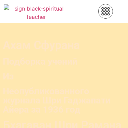
Ахам Сфурана
Подборка учений
Из
Неопубликованного
журнала Шри Гаджапати
Айера за
1936
год
Бхагаван Шри Рамана