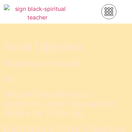
Ахам Сфурана
Подборка учений
Из
Неопубликованного
журнала Шри Гаджапати
Айера за
1936
год
Бхагаван Шри Рамана