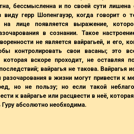
тна, бессмысленна и по своей сути лишена
в виду герр Шопенгауэр, когда говорит о т
 на лице появляется выражение, котор
азочарования в сознании. Такое настроени
оренности не является вайрагьей, и его, ко
обы контролировать свои васаны; это вс
 которая вскоре проходит, не оставляя п
последствий; вайрагья не такова.
Вайрагья и
 разочарования в жизни могут привести к м
ред, но не пользу; но если такой неблаг
ти к вайрагье или расцвести в неё, которая
ть Гуру абсолютно необходима.