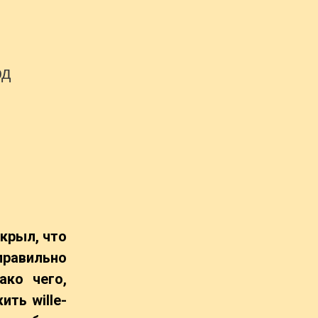
од
ткрыл, что
правильно
ако чего,
ить wille-