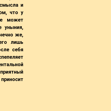
 смысла и
ом, что у
ое может
е уныния,
нечно же,
его лишь
осле себя
спепеляет
ентальной
оприятный
 приносит