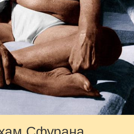
хам Сфурана