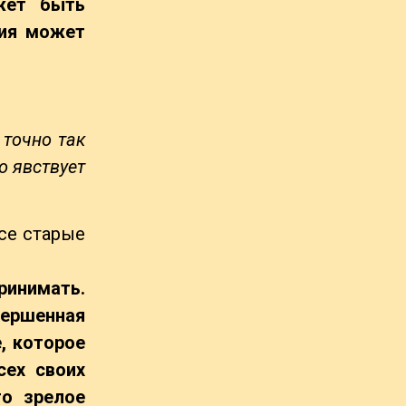
жет быть
ция может
 точно так
о явствует
се старые
ринимать.
вершенная
, которое
сех своих
то зрелое