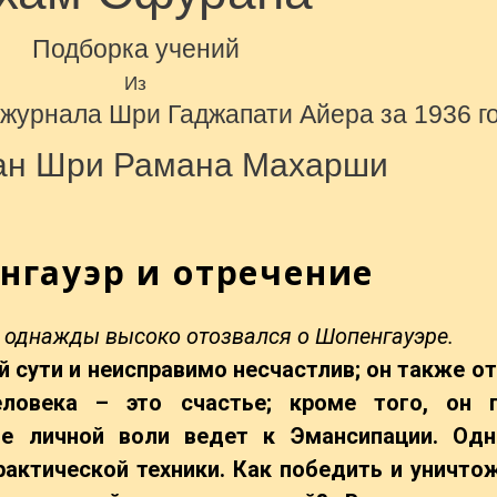
Подборка учений
Из
 журнала Шри Гаджапати Айера за
1936
г
ан Шри Рамана Махарши
нгауэр и отречение
н однажды высоко отозвался о Шопенгауэре.
ей сути и неисправимо несчастлив; он также о
еловека – это счастье; кроме того, он 
ие личной воли ведет к Эмансипации. Одн
рактической техники. Как победить и уничтож