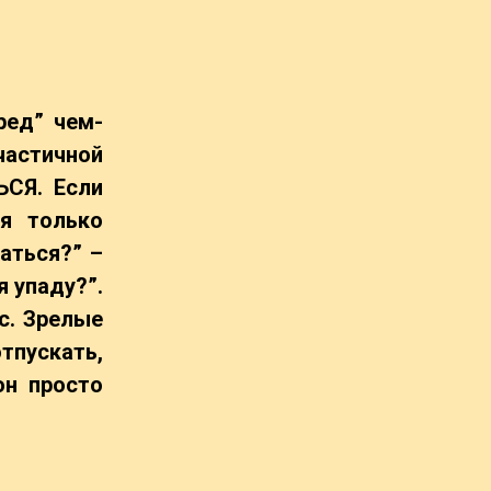
ред” чем-
астичной
ЬСЯ. Если
ся только
аться?” –
я упаду?”.
с. Зрелые
тпускать,
он просто