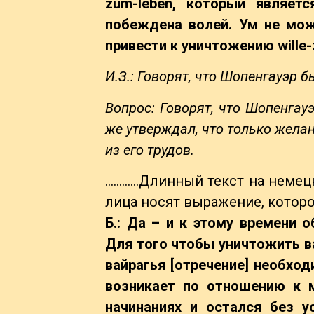
zum-leben, который являет
побеждена волей. Ум не мож
привести к уничтожению wille-
И.З.: Говорят, что Шопенгауэр
Вопрос: Говорят, что Шопенгау
же утверждал, что только желан
из его трудов.
…………Длинный текст на немецк
лица носят выражение, которое
Б.: Да – и к этому времени
Для того чтобы уничтожить в
вайрагья [
отречение
] необход
возникает по отношению к м
начинаниях и остался без у