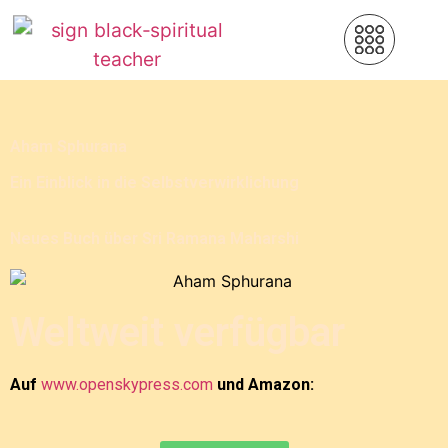
Aham Sphurana
Ein Einblick in die Selbstverwirklichung
Neues Buch über Sri Ramana Maharshi
Weltweit verfügbar
Auf
www.openskypress.com
und Amazon: