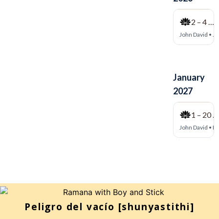
Peligro del vacío [shunyastithi]