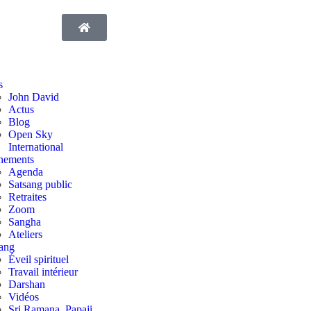
s
John David
Actus
Blog
Open Sky
International
nements
Agenda
Satsang public
Retraites
Zoom
Sangha
Ateliers
ang
Éveil spirituel
Travail intérieur
Darshan
Vidéos
Sri Ramana, Papaji