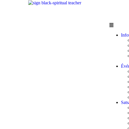
Info
Évé
Sats