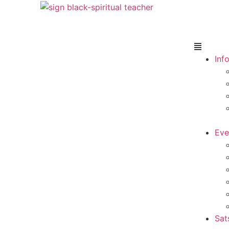
Inf
Eve
Sat