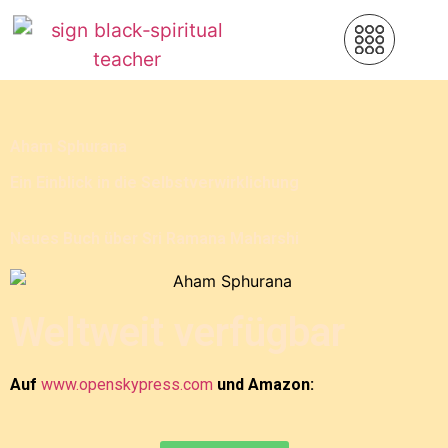
Aham Sphurana
Ein Einblick in die Selbstverwirklichung
Neues Buch über Sri Ramana Maharshi
Weltweit verfügbar
Auf
www.openskypress.com
und Amazon: