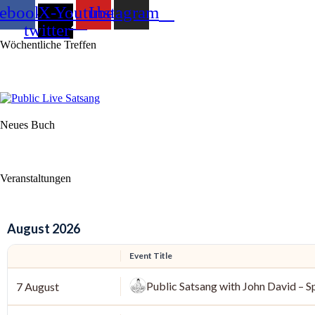
cebook
X-
Youtube
Instagram
twitter
Wöchentliche Treffen
Neues Buch
Veranstaltungen