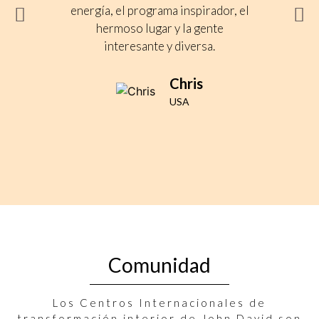
donde 
energía, el programa inspirador, el
Está c
hermoso lugar y la gente
profun
interesante y diversa.
Chris
USA
Comunidad
Los Centros Internacionales de
transformación interior de John David son