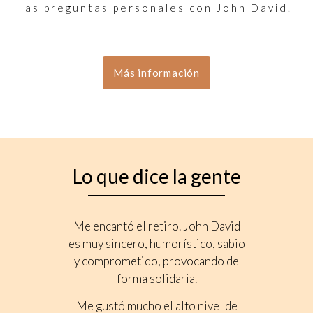
las preguntas personales con John David.
Más información
Lo que dice la gente
Me encantó el retiro. John David
El ambi
es muy sincero, humorístico, sabio
del
y comprometido, provocando de
reconoc
forma solidaria.
Me enc
Davi
Me gustó mucho el alto nivel de