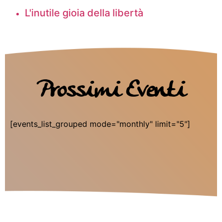
L'inutile gioia della libertà
Prossimi Eventi
[events_list_grouped mode="monthly" limit="5"]