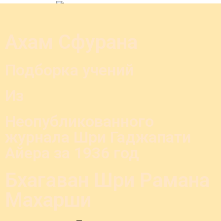
Ахам Сфурана
Подборка учений
Из
Неопубликованного
журнала Шри Гаджапати
Айера за
1936
год
Бхагаван Шри Рамана
Махарши