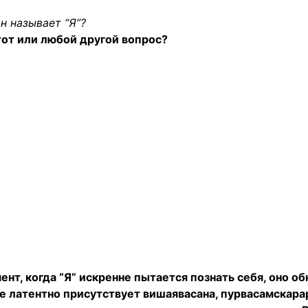
н называет “Я”?
этот или любой другой вопрос?
мент, когда “Я” искренне пытается познать себя, оно о
ме латентно присутствует вишаявасана, пурвасамскара