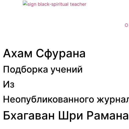
О
Ахам Сфурана
Подборка учений
Из
Неопубликованного журна
Бхагаван Шри Раман