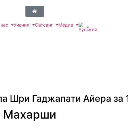
 нас
Учения
Сатсанг
Медиа
ла Шри Гаджапати Айера за
а Махарши