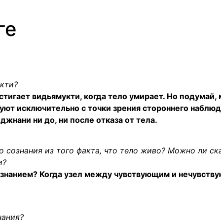
ге
укти?
стигает видьямукти, когда тело умирает. Но подумай, 
уют исключительно с точки зрения стороннего наблюд
джнани ни до, ни после отказа от тела.
 сознания из того факта, что тело живо? Можно ли ска
и?
сознанием? Когда узел между чувствующим и нечувств
нания?