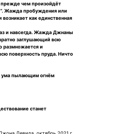
, прежде чем произойдёт
“Я”. Жажда пробуждения или
и возникает как единственная
раз и навсегда. Жажда Джнаны
звратно заглушающий всю
о размножается и
всю поверхность пруда. Ничто
ь ума пылающим огнём
ществование станет
жона Девида, октябрь 2021 г.