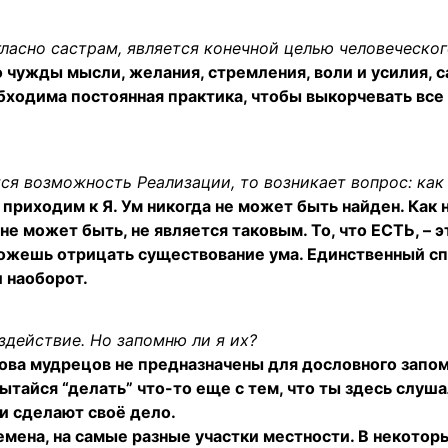
гласно састрам, является конечной целью человеческо
о чужды мысли, желания, стремления, воли и усилия, 
обходима постоянная практика, чтобы выкорчевать все
тся возможность Реализации, то возникает вопрос: как
 приходим к Я. Ум никогда не может быть найден. Как н
 не может быть, не является таковым. То, что ЕСТЬ, – э
е сможешь отрицать существование ума. Единственный 
и наоборот.
здействие. Но запомню ли я их?
Слова мудрецов не предназначены для дословного зап
пытайся “делать” что-то еще с тем, что ты здесь слуш
ни сделают своё дело.
ена, на самые разные участки местности. В некотор