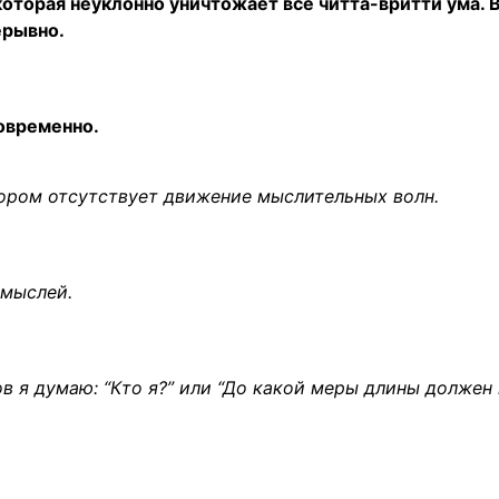
оторая неуклонно уничтожает все читта-вритти ума. 
ерывно.
новременно.
отором отсутствует движение мыслительных волн.
 мыслей.
в я думаю: “Кто я?” или “До какой меры длины должен 