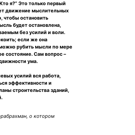
“Кто я?” Это только первый
вует движение мыслительных
о, чтобы остановить
ысль будет остановлена,
ваемым без усилий и воли.
окоить; если же она
м можно рубить мысли по мере
ое состояние. Сам вопрос –
движности ума.
левых усилий вся работа,
ться эффективности и
планы строительства зданий,
й.
арабрахман, о котором