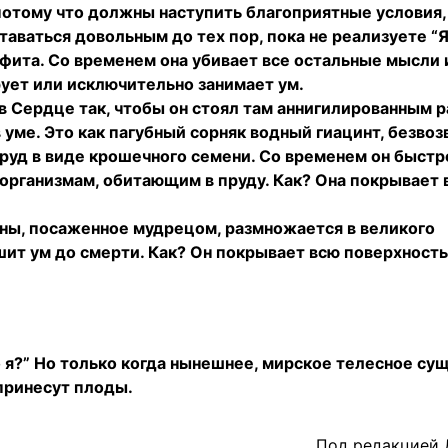
 потому что должны наступить благоприятные условия
ставаться довольным до тех пор, пока не реализуете 
фита. Со временем она убивает все остальные мысли 
ует или исключительно занимает ум.
 в Сердце так, чтобы он стоял там аннигилированным 
 уме. Это как пагубный сорняк водный гиацинт, безво
руд в виде крошечного семени. Со временем он быстр
организмам, обитающим в пруду. Как? Она покрывает 
аны, посаженное мудрецом, размножается в великого
ит ум до смерти. Как? Он покрывает всю поверхност
о я?” Но только когда нынешнее, мирское телесное су
принесут плоды.
Под редакцией Д