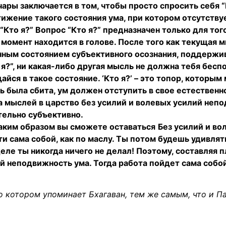
чары заключается в том, чтобы просто спросить себя 
стижение такого состояния ума, при котором отсутст
 “Кто я?” Вопрос “Кто я?” предназначен только для тог
момент находится в голове. После того как текущая м
анным состоянием субъективного осознания, поддержи
 я?”, ни какая-либо другая мысль не должна тебя бесп
айся в такое состояние. ‘Кто я?’ – это топор, которы
ль была сбита, ум должен отступить в свое естественн
 мыслей в царство без усилий и волевых усилий непо
тельно субъективно.
таким образом вы сможете оставаться
Без усилий и во
и сама собой, как по маслу. Ты потом будешь удивля
деле ты никогда ничего не делал! Поэтому, составляя 
няй неподвижность ума. Тогда работа пойдет сама собо
 о котором упоминает Бхагаван, тем же самым, что и П