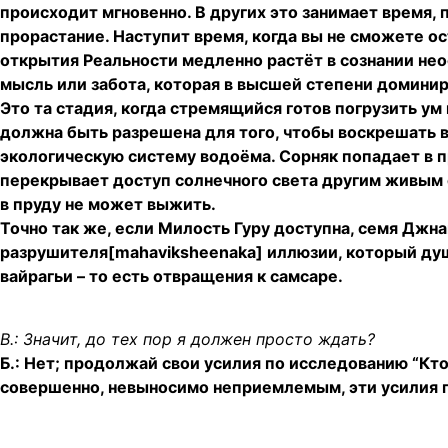
происходит мгновенно. В других это занимает время,
прорастание. Наступит время, когда вы не сможете о
открытия Реальности медленно растёт в сознании нео
мысль или забота, которая в высшей степени доминир
Это та стадия, когда стремящийся готов погрузить ум
должна быть разрешена для того, чтобы воскрешать в
экологическую систему водоёма. Сорняк попадает в п
перекрывает доступ солнечного света другим живым 
в пруду не может выжить.
Точно так же, если Милость Гуру доступна, семя Джн
разрушителя[mahaviksheenaka] иллюзии, который душ
вайрагьи – то есть отвращения к самсаре.
В.: Значит, до тех пор я должен просто ждать?
Б.: Нет; продолжай свои усилия по исследованию “Кт
совершенно, невыносимо неприемлемым, эти усилия 