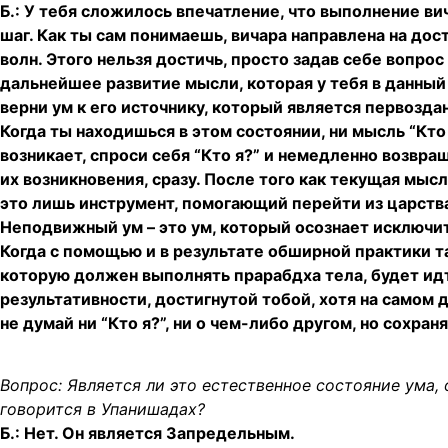
Б.: У тебя сложилось впечатление, что выполнение ви
шаг. Как ты сам понимаешь, вичара направлена на до
волн. Этого нельзя достичь, просто задав себе вопрос
дальнейшее развитие мысли, которая у тебя в данный 
верни ум к его источнику, который является первозд
Когда ты находишься в этом состоянии, ни мысль “Кто
возникает, спроси себя “Кто я?” и немедленно возвращ
их возникновения, сразу. После того как текущая мыс
это лишь инструмент, помогающий перейти из царства
Неподвижный ум – это ум, который осознает исключи
Когда с помощью и в результате обширной практики 
которую должен выполнять прарабдха тела, будет идт
результативности, достигнутой тобой, хотя на самом 
не думай ни “Кто я?”, ни о чем-либо другом, но сохра
Вопрос: Является ли это естественное состояние ума,
говорится в Упанишадах?
Б.: Нет. Он является Запредельным.