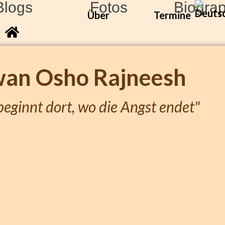
Blogs
Fotos
Biogra
Über
Termine
wan
Osho
Rajneesh
eginnt dort, wo die Angst endet"