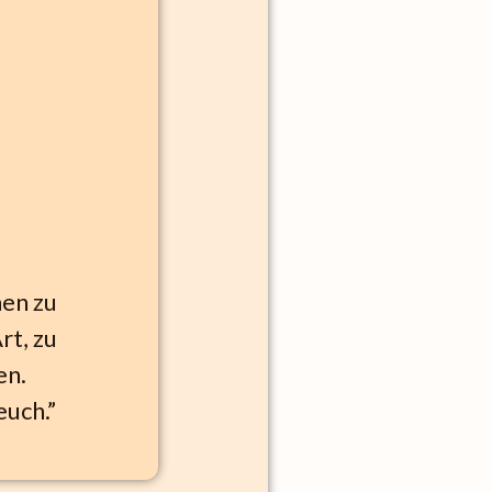
nen zu
rt, zu
en.
euch.”