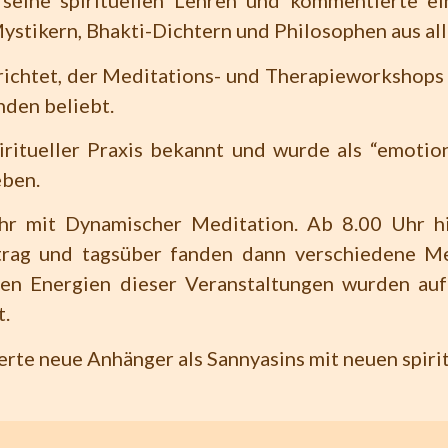
seine spirituellen Lehren und kommentierte ei
Mystikern, Bhakti-Dichtern und Philosophen aus all
ichtet, der Meditations- und Therapieworkshops
nden beliebt.
iritueller Praxis bekannt und wurde als “emotio
eben.
r mit Dynamischer Meditation. Ab 8.00 Uhr h
trag und tagsüber fanden dann verschiedene M
nen Energien dieser Veranstaltungen wurden au
t.
erte neue Anhänger als Sannyasins mit neuen spir