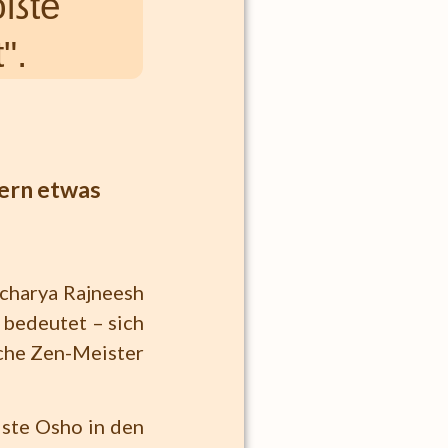
rößte
".
dern etwas
charya Rajneesh
 bedeutet – sich
sche Zen-Meister
iste Osho in den