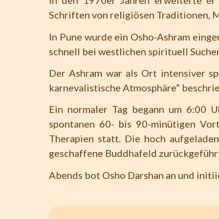
In den 1970er Jahren erweiterte er 
Schriften von religiösen Traditionen, 
In Pune wurde ein Osho-Ashram einger
schnell bei westlichen spirituell Suche
Der Ashram war als Ort intensiver sp
karnevalistische Atmosphäre” beschri
Ein normaler Tag begann um 6:00 Uh
spontanen 60- bis 90-minütigen Vor
Therapien statt. Die hoch aufgelade
geschaffene Buddhafeld zurückgeführ
Abends bot Osho Darshan an und initii