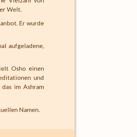
ne Vielzahl von
er Welt.
 anbot. Er wurde
nal aufgeladene,
ielt Osho einen
editationen und
f das im Ashram
ituellen Namen.