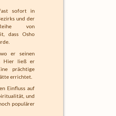
ast sofort in
ezirks und der
 Reihe von
mit, dass Osho
rde.
 wo er seinen
 Hier ließ er
ine prächtige
tte errichtet.
n Einfluss auf
ritualität, und
 noch populärer