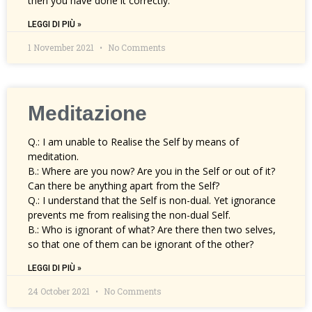
then you have done it correctly.
LEGGI DI PIÙ »
1 November 2021
No Comments
Meditazione
Q.: I am unable to Realise the Self by means of
meditation.
B.: Where are you now? Are you in the Self or out of it?
Can there be anything apart from the Self?
Q.: I understand that the Self is non-dual. Yet ignorance
prevents me from realising the non-dual Self.
B.: Who is ignorant of what? Are there then two selves,
so that one of them can be ignorant of the other?
LEGGI DI PIÙ »
24 October 2021
No Comments