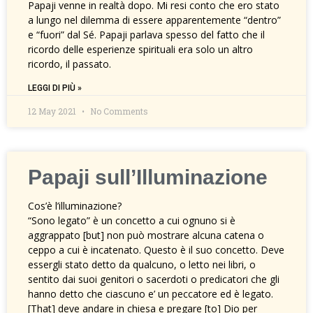
Papaji venne in realtà dopo. Mi resi conto che ero stato
a lungo nel dilemma di essere apparentemente “dentro”
e “fuori” dal Sé. Papaji parlava spesso del fatto che il
ricordo delle esperienze spirituali era solo un altro
ricordo, il passato.
LEGGI DI PIÙ »
12 May 2021
No Comments
Papaji sull’Illuminazione
Cos’è l’illuminazione?
“Sono legato” è un concetto a cui ognuno si è
aggrappato [but] non può mostrare alcuna catena o
ceppo a cui è incatenato. Questo è il suo concetto. Deve
essergli stato detto da qualcuno, o letto nei libri, o
sentito dai suoi genitori o sacerdoti o predicatori che gli
hanno detto che ciascuno e’ un peccatore ed è legato.
[That] deve andare in chiesa e pregare [to] Dio per