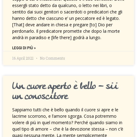
essergli stato detto da qualcuno, o letto nei libri, o
sentito dai suoi genitori o sacerdoti o predicatori che gli
hanno detto che ciascuno e’ un peccatore ed è legato.
[That] deve andare in chiesa e pregare [to] Dio per
perdonarlo. Il predicatore promette che dopo la morte
andrà in paradiso e [life there] godrà a lungo.
LEGGI DI PIÙ »
16 April 2021
No Comments
Un cuore aperto è bello – sii
un conoscitore
Sappiamo tutti che è bello quando il cuore si apre e le
lacrime scorrono, e l’amore sgorga. Cosa potremmo
volere di più in quel momento? Perché quando siamo in
quel tipo di amore – che è la devozione stessa – non c’è
quasi nessuna mente. La mente semplicemente