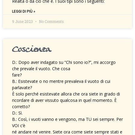
Realtà o da ciò che è. I suoi tipi sono i seguenti:
LEGGI DI PIÙ »
9 June 2023
No Comments
Coscienza
D.: Dopo aver indagato su “Chi sono io?”, mi accorgo
che prevale il vuoto. Che cosa
fare?
B.: Esistevate o no mentre prevaleva il vuoto di cui
parlavate?
È solo perché esistevate allora che ora siete in grado di
ricordare di aver vissuto qualcosa in quel momento. È
corretto?
D.: Sì.
B.: Così, i vuoti vanno e vengono, ma TU sei sempre. Per
VOI c’è
né andare né venire. Siete ora come siete sempre stati e