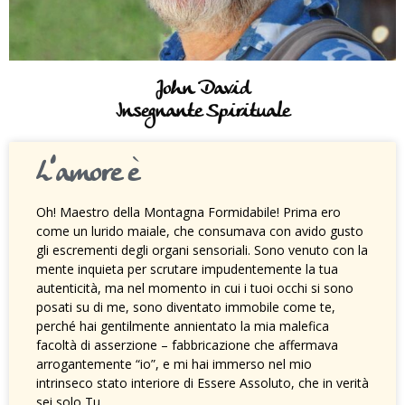
John David
Insegnante Spirituale
L’amore è
Oh! Maestro della Montagna Formidabile! Prima ero
come un lurido maiale, che consumava con avido gusto
gli escrementi degli organi sensoriali. Sono venuto con la
mente inquieta per scrutare impudentemente la tua
autenticità, ma nel momento in cui i tuoi occhi si sono
posati su di me, sono diventato immobile come te,
perché hai gentilmente annientato la mia malefica
facoltà di asserzione – fabbricazione che affermava
arrogantemente “io”, e mi hai immerso nel mio
intrinseco stato interiore di Essere Assoluto, che in verità
sei solo Tu.