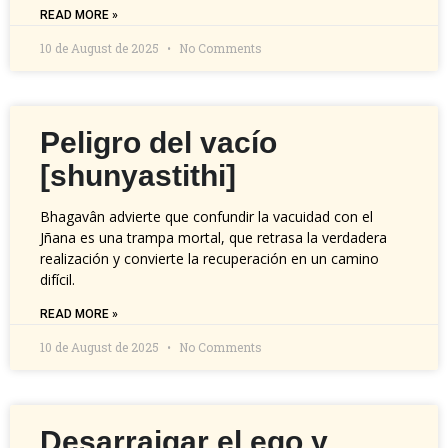
READ MORE »
10 de August de 2025
No Comments
Peligro del vacío
[shunyastithi]
Bhagavân advierte que confundir la vacuidad con el
Jñana es una trampa mortal, que retrasa la verdadera
realización y convierte la recuperación en un camino
difícil.
READ MORE »
10 de August de 2025
No Comments
Desarraigar el ego y