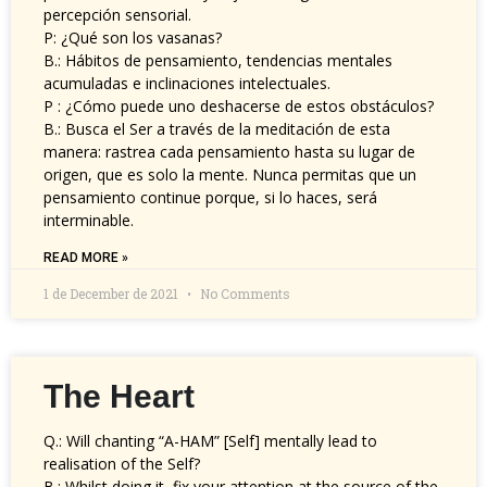
percepción sensorial.
P: ¿Qué son los vasanas?
B.: Hábitos de pensamiento, tendencias mentales
acumuladas e inclinaciones intelectuales.
P : ¿Cómo puede uno deshacerse de estos obstáculos?
B.: Busca el Ser a través de la meditación de esta
manera: rastrea cada pensamiento hasta su lugar de
origen, que es solo la mente. Nunca permitas que un
pensamiento continue porque, si lo haces, será
interminable.
READ MORE »
1 de December de 2021
No Comments
The Heart
Q.: Will chanting “A-HAM” [Self] mentally lead to
realisation of the Self?
B.: Whilst doing it, fix your attention at the source of the